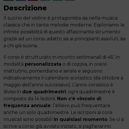
Descrizione
Il suono del violino è protagonista sia nella musica
classica che in tante melodie moderne. Esploriamo le
infinite possibilità di questo affascinante strumento
grazie ad un corso adatto sia ai principianti assoluti, sia
a chi già suona.
Il corso è strutturato in incontri settimanali di 45′, in
modalità
personalizzata
o di coppia, in orario
mattutino, pomeridiano e serale e seguono
indicativamente il calendario scolastico (da ottobre a
maggio dell’anno successivo). L’anno corsistico è
diviso in
due quadrimestri
: ogni quadrimestre è
composto da 14 lezioni.
Non c’è vincolo di
frequenza annuale
: l’allievo può frequentare
anche un solo quadrimestre. Le iscrizioni ai corsi
musicali sono possibili
in qualsiasi momento
. Se ci si
iscrive a corso già avviato iniziato, si pagheranno