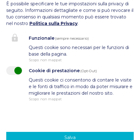
È possibile specificare le tue impostazioni sulla privacy di
0471 272690
seguito.
Informazioni dettagliate e come si può revocare il
P.IVA: IT01337640211
tuo consenso in qualsiasi momento può essere trovato
nel nostro
Politica sulla Privacy
.
C.F.: 94010650219
Funzionale
(sempre necessario)
Questi cookie sono necessari per le funzioni di
base della pagina.
Scopo
:
non mappat
Cookie di prestazione
(Opt-Out)
Questi cookie ci consentono di contare le visite
e le fonti di traffico in modo da poter misurare e
migliorare le prestazioni del nostro sito.
Scopo
:
non mappat
Salva
Privacy & Cookies