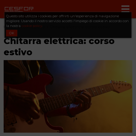
Questo sito utilizza i cookies per offrirti un'esperienza di navigazione
migliore. Usando il nostro servizio accetti l'impiego di cookie in accordo con
la nostra
cookie policy
.
Home
Formazione
Chitarra elettrica: corso estivo
OK
Chitarra elettrica: corso
estivo