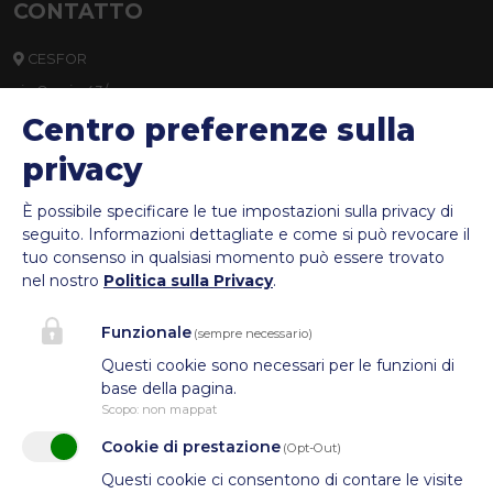
CONTATTO
CESFOR
via Orazio 43/a,
Centro preferenze sulla
39100 Bolzano
privacy
info@cesfor.bz.it
È possibile specificare le tue impostazioni sulla privacy di
0471 272690
seguito.
Informazioni dettagliate e come si può revocare il
P.IVA: IT01337640211
tuo consenso in qualsiasi momento può essere trovato
nel nostro
Politica sulla Privacy
.
C.F.: 94010650219
Funzionale
(sempre necessario)
Questi cookie sono necessari per le funzioni di
base della pagina.
Scopo
:
non mappat
Cookie di prestazione
(Opt-Out)
Questi cookie ci consentono di contare le visite