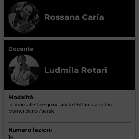
Rossana Caria
Docente
Ludmila Rotari
Modalità
lezioni collettive quindicinali di 60' in orario tardo
pomeridiano / serale
Numero lezioni
14