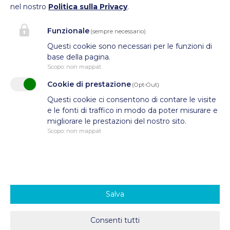
nel nostro
Politica sulla Privacy
.
C.F.: 94010650219
Funzionale
(sempre necessario)
Questi cookie sono necessari per le funzioni di
base della pagina.
Scopo
:
non mappat
Cookie di prestazione
(Opt-Out)
Questi cookie ci consentono di contare le visite
e le fonti di traffico in modo da poter misurare e
migliorare le prestazioni del nostro sito.
Scopo
:
non mappat
Salva
Privacy & Cookies
© 2026 Concept and Design IDEAL
Consenti tutti