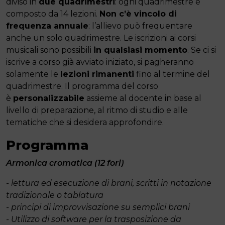
diviso in
due quadrimestri
: ogni quadrimestre è
composto da 14 lezioni.
Non c’è vincolo di
frequenza annuale
: l’allievo può frequentare
anche un solo quadrimestre. Le iscrizioni ai corsi
musicali sono possibili
in qualsiasi momento
. Se ci si
iscrive a corso già avviato iniziato, si pagheranno
solamente le
lezioni rimanenti
fino al termine del
quadrimestre. Il programma del corso
è
personalizzabile
assieme al docente in base al
livello di preparazione, al ritmo di studio e alle
tematiche che si desidera approfondire.
Programma
Armonica cromatica (12 fori)
- lettura ed esecuzione di brani, scritti in notazione
tradizionale o tablatura
- principi di improvvisazione su semplici brani
- Utilizzo di software per la trasposizione da