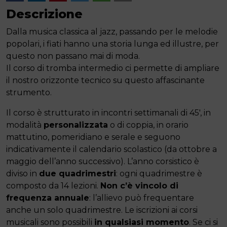
Descrizione
Dalla musica classica al jazz, passando per le melodie
popolari, i fiati hanno una storia lunga ed illustre, per
questo non passano mai di moda.
Il corso di tromba intermedio ci permette di ampliare
il nostro orizzonte tecnico su questo affascinante
strumento.
Il corso è strutturato in incontri settimanali di 45′, in
modalità
personalizzata
o di coppia, in orario
mattutino, pomeridiano e serale e seguono
indicativamente il calendario scolastico (da ottobre a
maggio dell’anno successivo). L’anno corsistico è
diviso in
due quadrimestri
: ogni quadrimestre è
composto da 14 lezioni.
Non c’è vincolo di
frequenza annuale
: l’allievo può frequentare
anche un solo quadrimestre. Le iscrizioni ai corsi
musicali sono possibili
in qualsiasi momento
. Se ci si