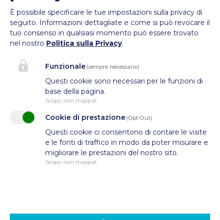
info@cesfor.bz.it
È possibile specificare le tue impostazioni sulla privacy di
0471 272690
seguito.
Informazioni dettagliate e come si può revocare il
P.IVA: IT01337640211
tuo consenso in qualsiasi momento può essere trovato
nel nostro
Politica sulla Privacy
.
C.F.: 94010650219
Funzionale
(sempre necessario)
Questi cookie sono necessari per le funzioni di
base della pagina.
Scopo
:
non mappat
Cookie di prestazione
(Opt-Out)
Questi cookie ci consentono di contare le visite
e le fonti di traffico in modo da poter misurare e
migliorare le prestazioni del nostro sito.
Scopo
:
non mappat