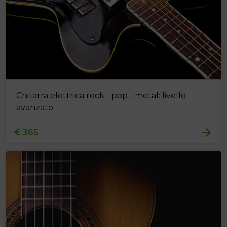
Chitarra elettrica rock - pop - metal: livello
avanzato
€ 365