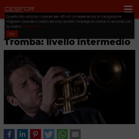
Questo sito utilizza i cookies per offrirti un'esperienza di navigazione
migliore. Usando il nostro servizio accetti l'impiego di cookie in accordo con
la nostra
cookie policy
.
Home
Formazione
Tromba: livello intermedio
OK
Tromba: livello intermedio